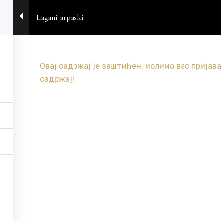
Lagani arpaski
POČETNA
O MENI
USLUGE
PRODAVNICA
B
Овај садржај је заштићен, молимо вас
пријава
садржај!
Lagani arpaski
Početna
Kursevi
Kursevi