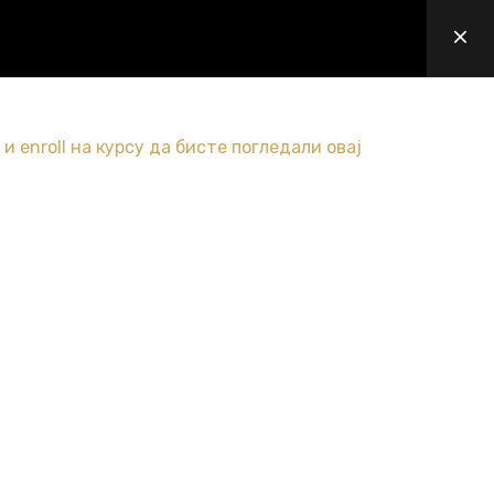
Prijava / Registracija
0
LOG
KONTAKT
СРПСКИ
и
enroll
на курсу да бисте погледали овај