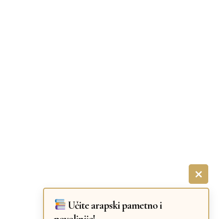
Podaci o kompaniji
Poslovno ime: Dijana Marković pr Centar za
edukaciju i učenje jezika World of Orient Beograd
8559 - Ostalo obrazovanje
Matični broj: 65926652
PIB: 112175303
×
Učite arapski pametno i